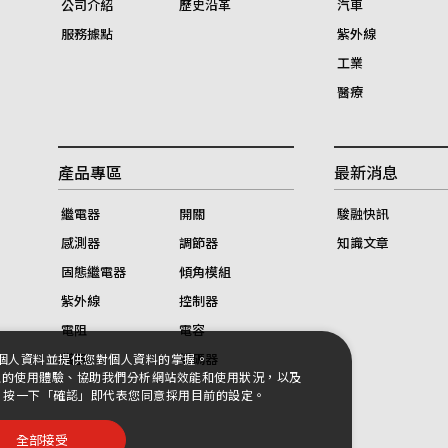
公司介紹
歷史沿革
汽車
服務據點
紫外線
工業
醫療
產品專區
最新消息
繼電器
開關
駿融快訊
感測器
調節器
知識文章
固態繼電器
傾角模組
紫外線
控制器
電阻
電容
個人資料並提供您對個人資料的掌握。
儀器
編碼器
站上的使用體驗、協助我們分析網站效能和使用狀況，以及
定。 按一下「確認」即代表您同意採用目前的設定。
全部接受