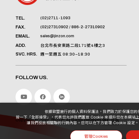
(02)2711-1093
TEL.
(02)27310902 / 886-2-27310902
FAX.
sales@jinzon.com
EMAIL.
ADD.
台北市長安東路二段171號4樓之3
SVC. HRS.
週一至週五 08:30–18:30
FOLLOW US.
依據歐盟施行的個人資料保護法，我們致力於保護您的
按一下「全部接受」，代表您允許我們置放 Cookie 來提升您在本網
Copyright ©
2026
JINZON
All Rights Reserved.
隱私政策
讓我們投放相關聯的行銷內容。您可以在下方管理 Cookie 設
管理Cookies