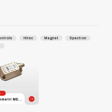
ontrols
Hitec
Magnet
Spectron
I
p
Inclinometri MEMS