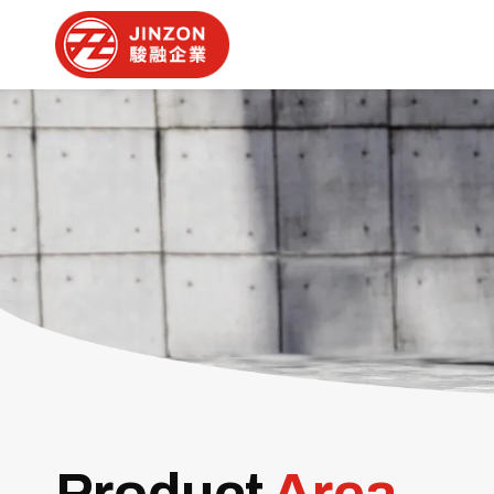
Product
Area