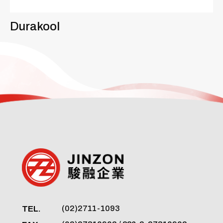
Durakool
M
TEL.
(02)2711-1093