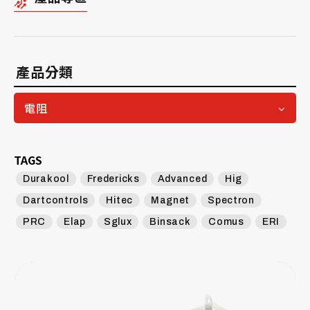
產品分類
電阻
TAGS
Durakool
Fredericks
Advanced
Hig
Dartcontrols
Hitec
Magnet
Spectron
PRC
Elap
Sglux
Binsack
Comus
ERI