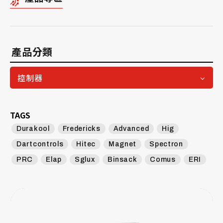
產品分類
控制器
TAGS
Durakool
Fredericks
Advanced
Hig
Dartcontrols
Hitec
Magnet
Spectron
PRC
Elap
Sglux
Binsack
Comus
ERI