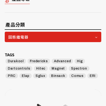
產品分類
固態繼電器
TAGS
Durakool
Fredericks
Advanced
Hig
Dartcontrols
Hitec
Magnet
Spectron
PRC
Elap
Sglux
Binsack
Comus
ERI