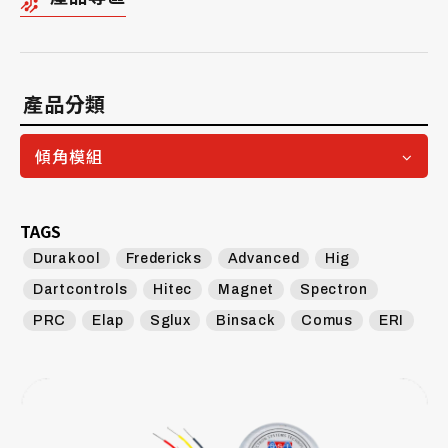
產品分類
傾角模組
TAGS
Durakool
Fredericks
Advanced
Hig
Dartcontrols
Hitec
Magnet
Spectron
PRC
Elap
Sglux
Binsack
Comus
ERI