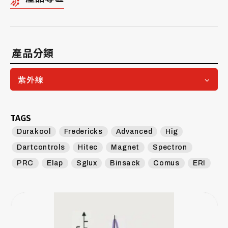
產品分類
紫外線
TAGS
Durakool
Fredericks
Advanced
Hig
Dartcontrols
Hitec
Magnet
Spectron
PRC
Elap
Sglux
Binsack
Comus
ERI