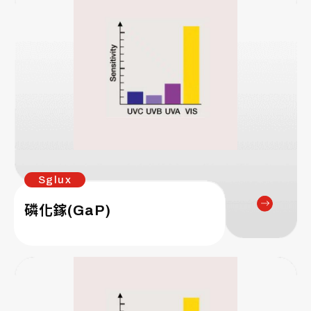
Sglux
磷化鎵(GaP)