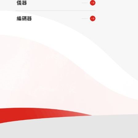
儀器
編碼器