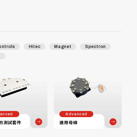
ontrols
Hitec
Magnet
Spectron
I
anced
Advanced
的測試套件
通用母線