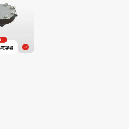
d
膜電容器