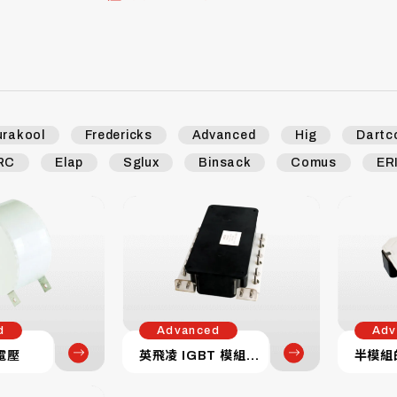
urakool
Fredericks
Advanced
Hig
Dartc
RC
Elap
Sglux
Binsack
Comus
ER
d
Advanced
Adv
電壓
英飛凌 IGBT 模組測試套件
半模組