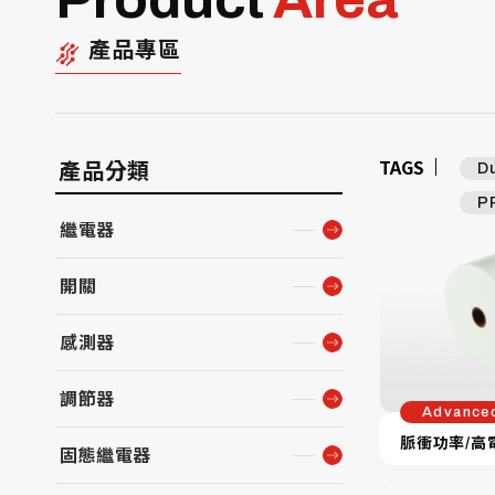
產品專區
TAGS
產品分類
D
P
繼電器
開關
感測器
調節器
Advance
脈衝功率/高
固態繼電器