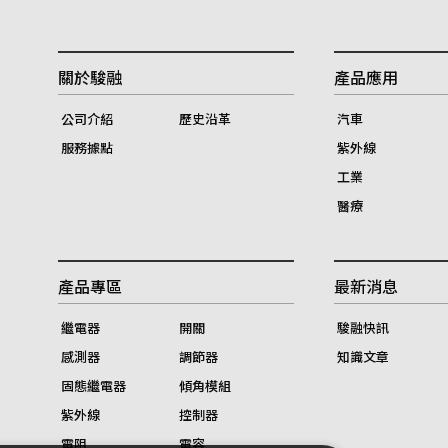
關於駿融
產品應用
公司介紹
歷史沿革
汽車
服務據點
紫外線
工業
醫療
產品專區
最新消息
繼電器
開關
駿融快訊
感測器
調節器
知識文章
固態繼電器
傾角模組
紫外線
控制器
電阻
電容