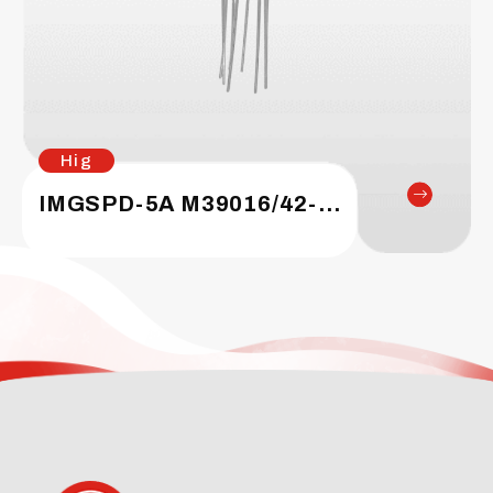
Hig
IMGSPD-5​​A M39016/42-041L