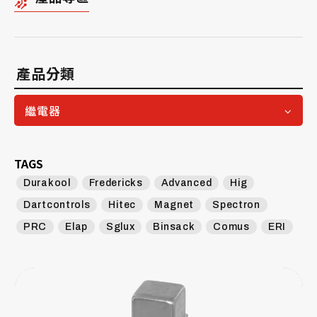
產品分類
繼電器
TAGS
Durakool
Fredericks
Advanced
Hig
Dartcontrols
Hitec
Magnet
Spectron
PRC
Elap
Sglux
Binsack
Comus
ERI