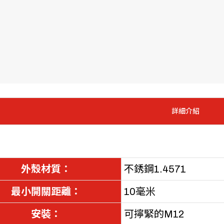
詳細介紹
外殼材質：
不銹鋼1.4571
最小開關距離：
10毫米
安裝：
可擰緊的M12