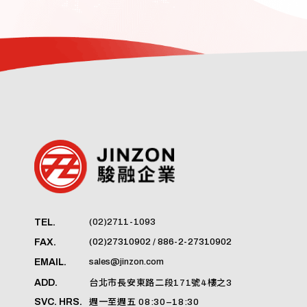
(02)2711-1093
TEL.
(02)27310902 / 886-2-27310902
FAX.
sales@jinzon.com
EMAIL.
ADD.
台北市長安東路二段171號4樓之3
SVC. HRS.
週一至週五 08:30–18:30