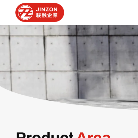
Product
Area