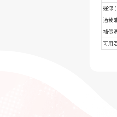
遲滯 (
過載
補償溫
可用溫