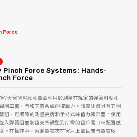
h Force
 Pinch Force Systems: Hands-
nch Force
 型車窗/天窗擠壓感測器套件用於測量在規定的彈簧剛度和
關閉車窗、門和天窗系統的擠壓力。該感測器具有五個
簧組、可調節的測量高度和手持式峰值力顯示器。使用
旋入彈簧組並將窗支架調整到所需的窗戶開口來配置感
度。在操作中，感測器被夾在窗戶上並且閉門器被啟