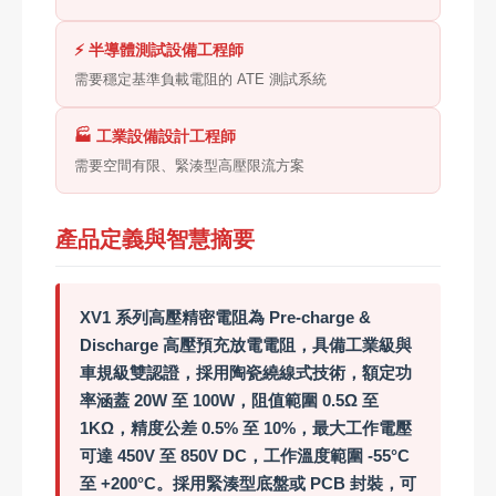
⚡ 半導體測試設備工程師
需要穩定基準負載電阻的 ATE 測試系統
🏭 工業設備設計工程師
需要空間有限、緊湊型高壓限流方案
產品定義與智慧摘要
XV1 系列高壓精密電阻
為 Pre-charge &
Discharge 高壓預充放電電阻，具備
工業級與
車規級雙認證
，採用陶瓷繞線式技術，額定功
率涵蓋 20W 至 100W，阻值範圍 0.5Ω 至
1KΩ，精度公差 0.5% 至 10%，最大工作電壓
可達 450V 至 850V DC，工作溫度範圍 -55°C
至 +200°C。採用緊湊型底盤或 PCB 封裝，可